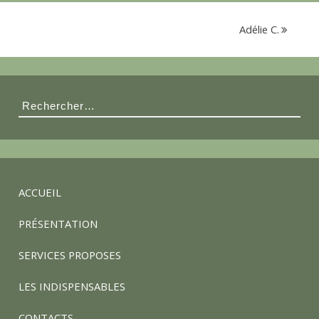
s
Adélie C.
é
e
Rechercher :
d
e
ACCUEIL
PRÉSENTATION
s
SERVICES PROPOSES
p
LES INDISPENSABLES
CONTACTS