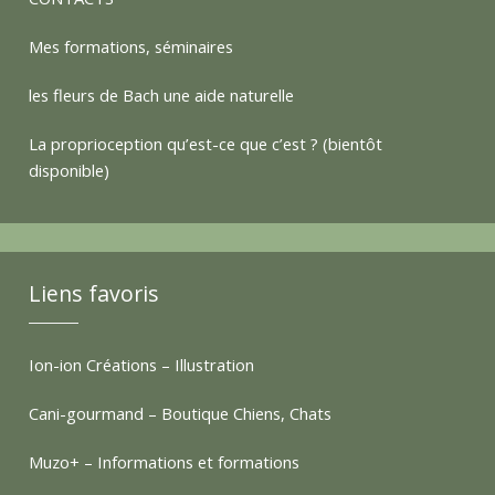
a
Mes formations, séminaires
t
les fleurs de Bach une aide naturelle
t
La proprioception qu’est-ce que c’est ? (bientôt
disponible)
e
s
Liens favoris
Ion-ion Créations – Illustration
Cani-gourmand – Boutique Chiens, Chats
Muzo+ – Informations et formations