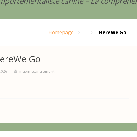
mportementaliste canine – La compréhens
Homepage
HereWe Go
ereWe Go
2026
maxime.antremont