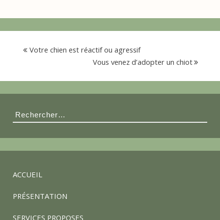
s
é
Votre chien est réactif ou agressif
Vous venez d’adopter un chiot
e
d
Rechercher :
e
s
ACCUEIL
p
PRÉSENTATION
SERVICES PROPOSES