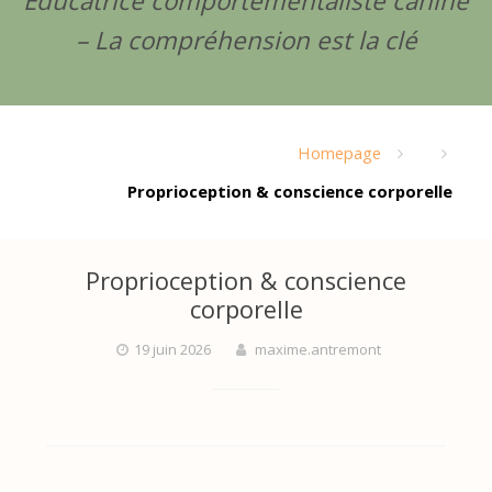
Éducatrice comportementaliste canine
À
– La compréhension est la clé
l
a
Homepage
Proprioception & conscience corporelle
c
Proprioception & conscience
r
corporelle
19 juin 2026
maxime.antremont
o
i