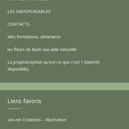
a
LES INDISPENSABLES
t
CONTACTS
Mes formations, séminaires
t
les fleurs de Bach une aide naturelle
e
La proprioception qu’est-ce que c’est ? (bientôt
disponible)
s
Liens favoris
Ion-ion Créations – Illustration