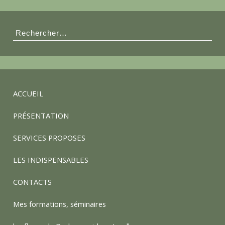
s
Rechercher :
é
e
ACCUEIL
d
PRÉSENTATION
e
SERVICES PROPOSES
LES INDISPENSABLES
s
CONTACTS
p
Mes formations, séminaires