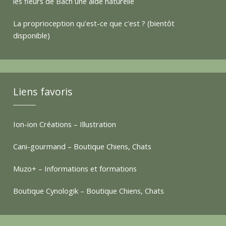
a
les fleurs de Bach une aide naturelle
La proprioception qu’est-ce que c’est ? (bientôt
t
disponible)
t
Liens favoris
e
Ion-ion Créations – Illustration
s
Cani-gourmand – Boutique Chiens, Chats
Muzo+ – Informations et formations
Boutique Cynologik – Boutique Chiens, Chats